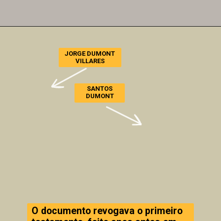
JORGE DUMONT
VILLARES
SANTOS
DUMONT
O documento revogava o primeiro